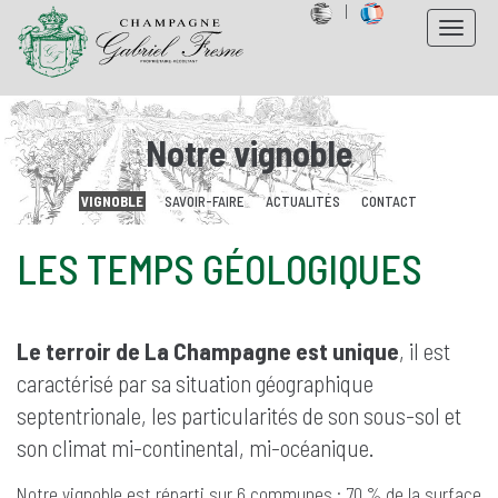
|
Toggle
navigat
Notre vignoble
VIGNOBLE
SAVOIR-FAIRE
ACTUALITÉS
CONTACT
LES TEMPS GÉOLOGIQUES
Le terroir de La Champagne est unique
, il est
caractérisé par sa situation géographique
septentrionale, les particularités de son sous-sol et
son climat mi-continental, mi-océanique.
Notre vignoble est réparti sur 6 communes : 70 % de la surface